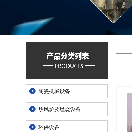
陶瓷机械设备
热风炉及燃烧设备
环保设备