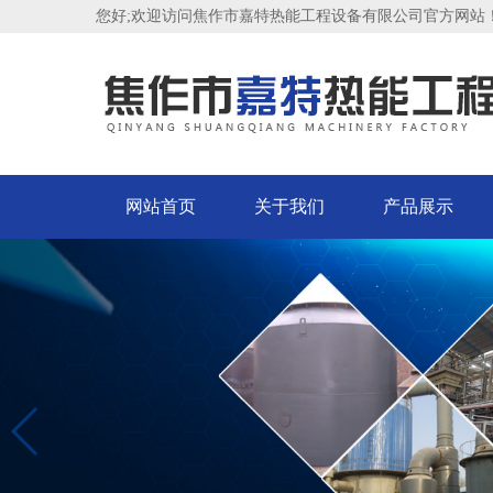
您好;欢迎访问焦作市嘉特热能工程设备有限公司官方网站
网站首页
关于我们
产品展示