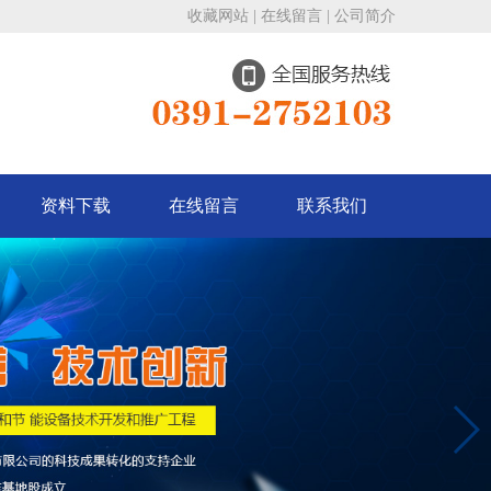
收藏网站
|
在线留言
|
公司简介
资料下载
在线留言
联系我们